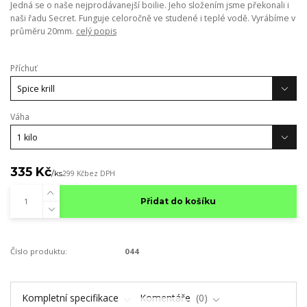
Jedná se o naše nejprodávanejší boilie. Jeho složením jsme překonali i
naši řadu Secret. Funguje celoročně ve studené i teplé vodě. Vyrábíme v
průměru 20mm.
celý popis
Příchuť
Váha
335 Kč
/
ks
299 Kč
bez DPH
Přidat do košíku
Číslo produktu:
044
Kompletní specifikace
Komentáře
0