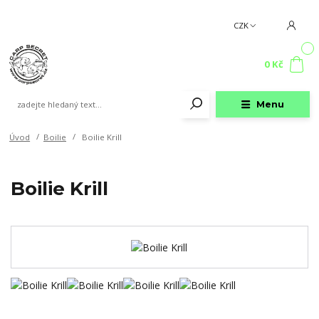
CZK
0
0 Kč
Menu
Úvod
Boilie
Boilie Krill
Boilie Krill