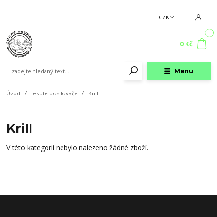
CZK
0
0 Kč
Menu
Úvod
Tekuté posilovače
Krill
Krill
V této kategorii nebylo nalezeno žádné zboží.