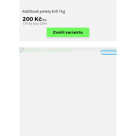
Kuličkové pelety krill 1kg
200 Kč
/
ks
179 Kč
bez DPH
Zvolit variantu
Novinka