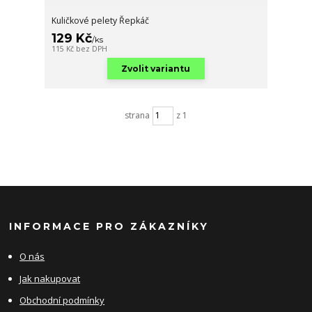
Kuličkové pelety Řepkáč
129 Kč
/
ks
115 Kč
bez DPH
Zvolit variantu
strana
z 1
INFORMACE PRO ZÁKAZNÍKY
O nás
Jak nakupovat
Obchodní podmínky