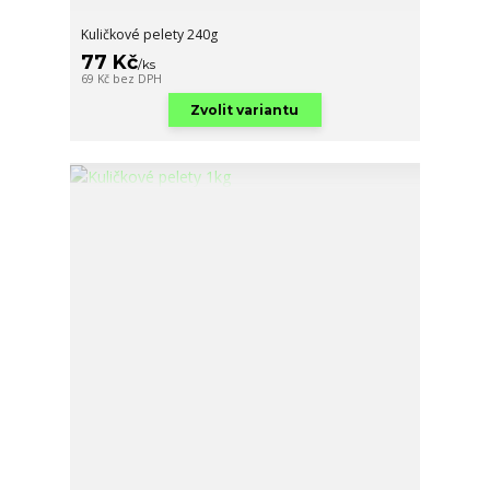
Kuličkové pelety 240g
77 Kč
/
ks
69 Kč
bez DPH
Zvolit variantu