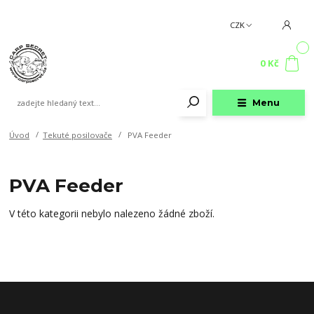
CZK
0
0 Kč
Menu
Úvod
Tekuté posilovače
PVA Feeder
PVA Feeder
V této kategorii nebylo nalezeno žádné zboží.