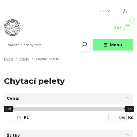
CZK
0
0 Kč
Menu
Úvod
Pelety
Chytací pelety
Chytací pelety
Cena:
Od
Do
Kč
Kč
Štítky