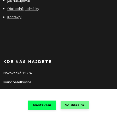
Jak nakupovat
Obchodní podmínky
Kontakty
KDE NÁS NAJDETE
Novoveská 157/4
Ivančice-letkovice
66491
Nastavení
Souhlasím