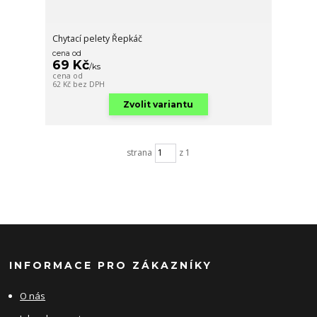
Chytací pelety Řepkáč
cena od
69 Kč
/
ks
cena od
62 Kč
bez DPH
Zvolit variantu
strana
z 1
INFORMACE PRO ZÁKAZNÍKY
O nás