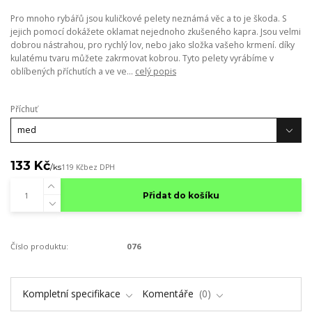
Pro mnoho rybářů jsou kuličkové pelety neznámá věc a to je škoda. S
jejich pomocí dokážete oklamat nejednoho zkušeného kapra. Jsou velmi
dobrou nástrahou, pro rychlý lov, nebo jako složka vašeho krmení. díky
kulatému tvaru můžete zakrmovat kobrou. Tyto pelety vyrábíme v
oblíbených příchutích a ve ve...
celý popis
Příchuť
133 Kč
/
ks
119 Kč
bez DPH
Přidat do košíku
Číslo produktu:
076
Kompletní specifikace
Komentáře
0