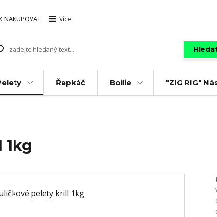
AK NAKUPOVAT
Více
Hleda
Pelety
Řepkáč
Boilie
"ZIG RIG" Ná
l 1kg