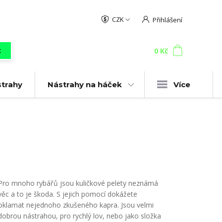
CZK
Přihlášení
0
ks
za
0 Kč
t
strahy
Nástrahy na háček
Více
Pro mnoho rybářů jsou kuličkové pelety neznámá
věc a to je škoda. S jejich pomocí dokážete
oklamat nejednoho zkušeného kapra. Jsou velmi
dobrou nástrahou, pro rychlý lov, nebo jako složka