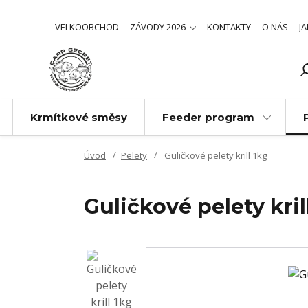
VELKOOBCHOD
ZÁVODY 2026
KONTAKTY
O NÁS
J
Krmítkové směsy
Feeder program
Úvod
Pelety
Guličkové pelety krill 1kg
Guličkové pelety kril