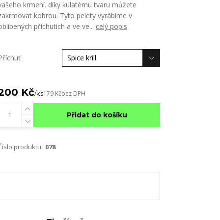
vašeho krmení. díky kulatému tvaru můžete
zakrmovat kobrou. Tyto pelety vyrábíme v
oblíbených příchutích a ve ve...
celý popis
Příchuť
200 Kč
/
ks
179 Kč
bez DPH
Přidat do košíku
Číslo produktu:
078