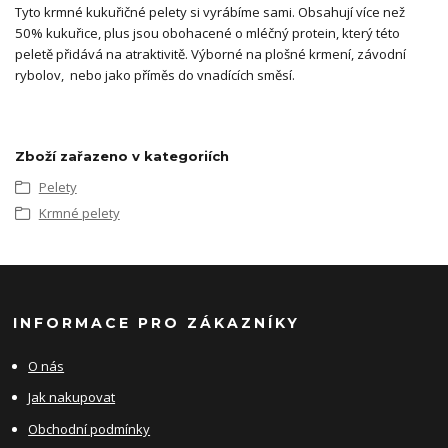
Tyto krmné kukuřičné pelety si vyrábíme sami. Obsahují více než
50% kukuřice, plus jsou obohacené o mléčný protein, který této
peletě přidává na atraktivitě. Výborné na plošné krmení, závodní
rybolov, nebo jako příměs do vnadících směsí.
Zboží zařazeno v kategoriích
Pelety
Krmné pelety
INFORMACE PRO ZÁKAZNÍKY
O nás
Jak nakupovat
Obchodní podmínky