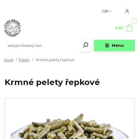
CZK
0
0 Kč
Menu
Úvod
Pelety
Krmné pelety řepkové
Krmné pelety řepkové