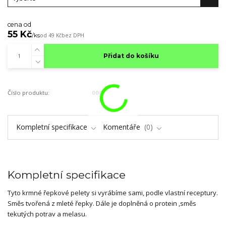
cena od
55 Kč
/
ks
od
49 Kč
bez DPH
Přidat do košíku
Číslo produktu:
008
Kompletní specifikace
Komentáře
0
Kompletní specifikace
Tyto krmné řepkové pelety si vyrábíme sami, podle vlastní receptury.
Směs tvořená z mleté řepky. Dále je doplněná o protein ,směs
tekutých potrav a melasu.