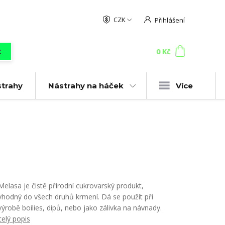
CZK
Přihlášení
0
ks
za
0 Kč
t
strahy
Nástrahy na háček
Více
Melasa je čistě přírodní cukrovarský produkt,
vhodný do všech druhů krmení. Dá se použít při
výrobě boilies, dipů, nebo jako zálivka na návnady.
celý popis