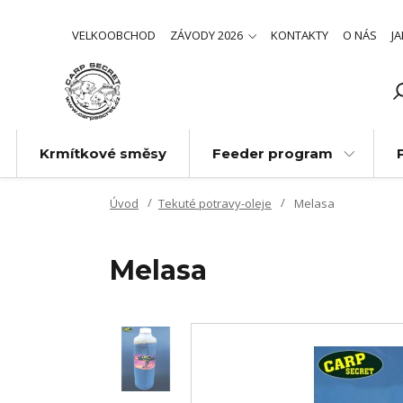
VELKOOBCHOD
ZÁVODY 2026
KONTAKTY
O NÁS
J
Krmítkové směsy
Feeder program
Úvod
Tekuté potravy-oleje
Melasa
Melasa