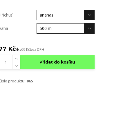
Příchuť
Váha
77 Kč
/
ks
69 Kč
bez DPH
Přidat do košíku
Číslo produktu:
065