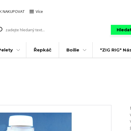
AK NAKUPOVAT
Více
Hleda
Pelety
Řepkáč
Boilie
"ZIG RIG" Ná