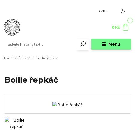
CZK
0
0 Kč
Menu
Úvod
Řepkáč
Boilie řepkáč
Boilie řepkáč