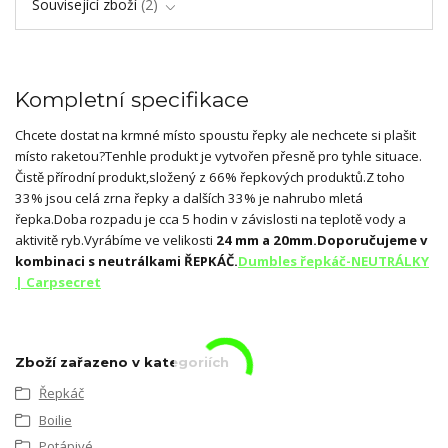
Související zboží
2
Kompletní specifikace
Chcete dostat na krmné místo spoustu řepky ale nechcete si plašit
místo raketou?Tenhle produkt je vytvořen přesně pro tyhle situace.
Čistě přírodní produkt,složený z 66% řepkových produktů.Z toho
33% jsou celá zrna řepky a dalších 33% je nahrubo mletá
řepka.Doba rozpadu je cca 5 hodin v závislosti na teplotě vody a
aktivitě ryb.Vyrábíme ve velikosti
24 mm a 20mm.Doporučujeme v
kombinaci s neutrálkami ŘEPKÁČ.
Dumbles řepkáč-NEUTRÁLKY
| Carpsecret
Zboží zařazeno v kategoriích
Řepkáč
Boilie
Potápivé