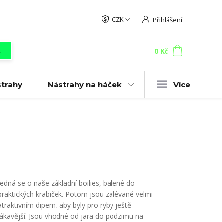
CZK
Přihlášení
0
ks
za
0 Kč
t
strahy
Nástrahy na háček
Více
Jedná se o naše základní boilies, balené do
praktických krabiček. Potom jsou zalévané velmi
atraktivním dipem, aby byly pro ryby ještě
lákavější. Jsou vhodné od jara do podzimu na