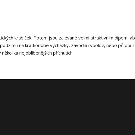
ktických krabiček. Potom jsou zalévané velmi atraktivním dipem, ab
o podzimu na krátkodobé vycházky, závodní rybolov, nebo při použi
kolika nejoblíbenějších příchutích.