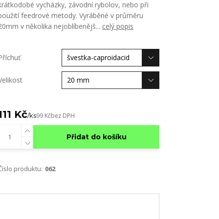
krátkodobé vycházky, závodní rybolov, nebo při
použití feedrové metody. Vyráběné v průměru
20mm v několika nejoblíbenějš...
celý popis
Příchuť
Velikost
111 Kč
/
ks
99 Kč
bez DPH
Přidat do košíku
Číslo produktu:
062