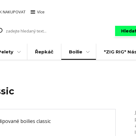
AK NAKUPOVAT
Více
Hleda
Pelety
Řepkáč
Boilie
"ZIG RIG" Ná
ssic