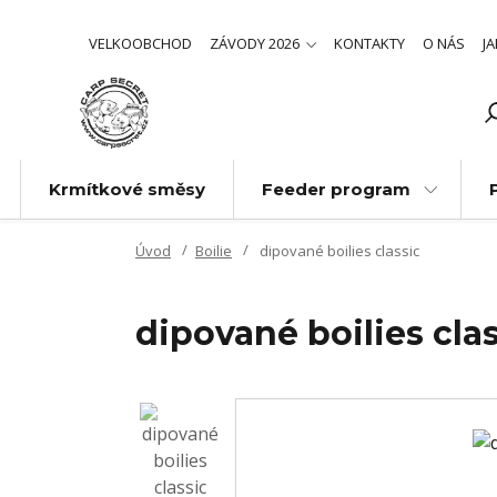
VELKOOBCHOD
ZÁVODY 2026
KONTAKTY
O NÁS
J
Krmítkové směsy
Feeder program
Úvod
Boilie
dipované boilies classic
dipované boilies cla