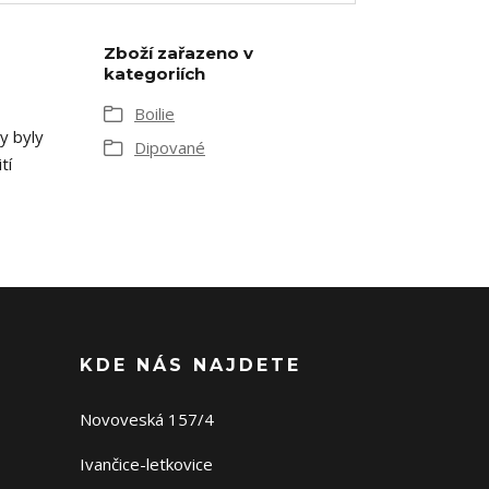
Zboží zařazeno v
kategoriích
Boilie
y byly
Dipované
tí
KDE NÁS NAJDETE
Novoveská 157/4
Ivančice-letkovice