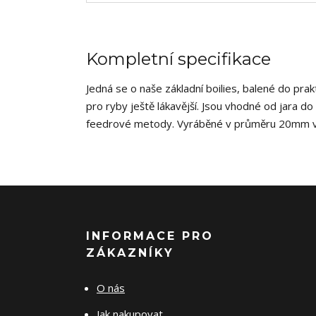
Kompletní specifikace
Jedná se o naše základní boilies, balené do pra
pro ryby ještě lákavější. Jsou vhodné od jara d
feedrové metody. Vyráběné v průměru 20mm v ně
INFORMACE PRO
ZÁKAZNÍKY
O nás
Jak nakupovat