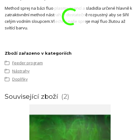
Method sprej na bázi fluo plasmy,esencí a sladidla určené hlavně k
zatraktivnění method nástrah.Je dostatečně rozpustný aby se šířil
celým vodním sloupcem.Všechny naše spreje mají fluo žlutou až
svítící barvu.
Zboží zařazeno v kategoriích
Feeder program
Nástrahy
Doplňky
Související zboží
2