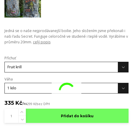
Jedná se o naše nejprodávanejší boilie. Jeho složením jsme překonali i
naši řadu Secret. Funguje celoročně ve studené i teplé vodě. Vyrábíme v
průměru 20mm.
celý popis
Příchuť
Váha
335 Kč
/
ks
299 Kč
bez DPH
Přidat do košíku