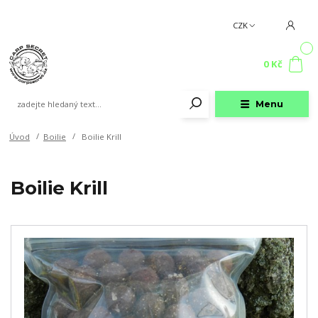
CZK
0
0 Kč
Menu
Úvod
Boilie
Boilie Krill
Boilie Krill