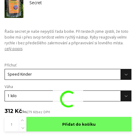
Řada secret je naše nejvyšší řada boilie. Při testech jsme zjistili, že toto
boilie má i přes svoji tvrdost velmi rychlý nástup. Ryby reagovaly velmi
rychle i bez předešlého zakrmování a připravování si lovného místa.
celý popis
Příchuť
Váha
312 Kč
/
ks
279 Kč
bez DPH
Přidat do košíku