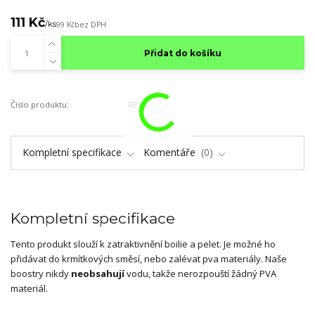
111 Kč
/
ks
99 Kč
bez DPH
Přidat do košíku
Číslo produktu:
038
Kompletní specifikace
Komentáře
0
Kompletní specifikace
Tento produkt slouží k zatraktivnění boilie a pelet. Je možné ho
přidávat do krmítkových směsí, nebo zalévat pva materiály. Naše
boostry nikdy
neobsahují
vodu, takže nerozpouští žádný PVA
materiál.