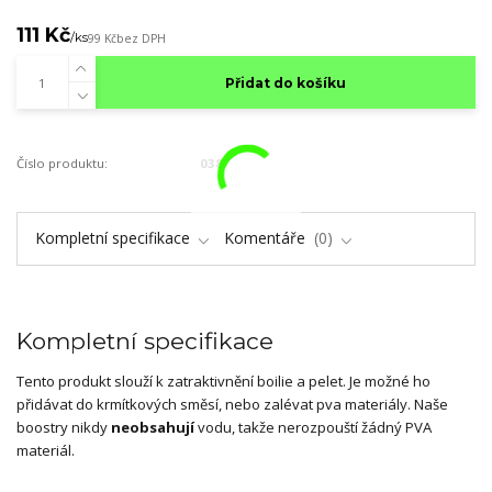
111 Kč
/
ks
99 Kč
bez DPH
Přidat do košíku
Číslo produktu:
038
Kompletní specifikace
Komentáře
0
Kompletní specifikace
Tento produkt slouží k zatraktivnění boilie a pelet. Je možné ho
přidávat do krmítkových směsí, nebo zalévat pva materiály. Naše
boostry nikdy
neobsahují
vodu, takže nerozpouští žádný PVA
materiál.