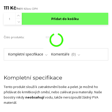
111 Kč
/
ks
99 Kč
bez DPH
Přidat do košíku
Číslo produktu:
038
Kompletní specifikace
Komentáře
0
Kompletní specifikace
Tento produkt slouží k zatraktivnění boilie a pelet. Je možné ho
přidávat do krmítkových směsí, nebo zalévat pva materiály. Naše
boostry nikdy
neobsahují
vodu, takže nerozpouští žádný PVA
materiál.