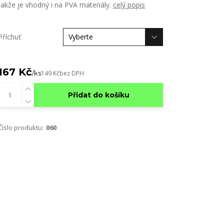
takže je vhodný i na PVA materiály.
celý popis
Příchuť
167 Kč
/
ks
149 Kč
bez DPH
Přidat do košíku
Číslo produktu:
060