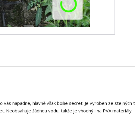
co vás napadne, hlavně však boilie secret. Je vyroben ze stejných 
cret. Neobsahuje žádnou vodu, takže je vhodný i na PVA materiály.