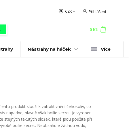
CZK
Přihlášení
0
ks
za
0 Kč
t
strahy
Nástrahy na háček
Více
Tento produkt slouží k zatraktivnění čehokoliv, co
vás napadne, hlavně však boilie secret. Je vyroben
ze stejných tekutých složek, které jsou použité při
výrobě boilie secret. Neobsahuje žádnou vodu,