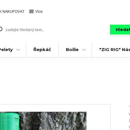
AK NAKUPOVAT
Více
Hleda
Pelety
Řepkáč
Boilie
"ZIG RIG" Ná