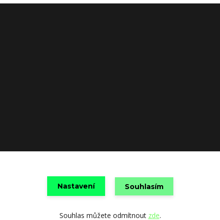
Nastavení
Souhlasím
Vytvořeno na
Eshop-rychle.cz
Souhlas můžete odmítnout
zde
.