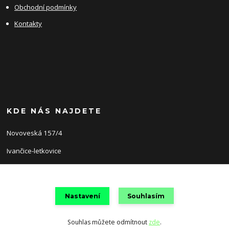
Obchodní podmínky
Kontakty
KDE NÁS NAJDETE
Novoveská 157/4
Ivančice-letkovice
66491
Nastavení
Souhlasím
Souhlas můžete odmítnout
zde
.
Vytvořeno na
Eshop-rychle.cz