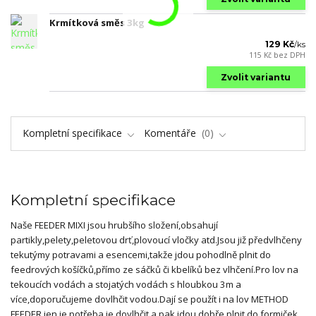
Krmítková směs 3kg
129 Kč
/
ks
115 Kč
bez DPH
Zvolit variantu
Kompletní specifikace
Komentáře
0
Kompletní specifikace
Naše FEEDER MIXI jsou hrubšího složení,obsahují
partikly,pelety,peletovou drť,plovoucí vločky atd.Jsou již předvlhčeny
tekutýmy potravami a esencemi,takže jdou pohodlně plnit do
feedrových košíčků,přímo ze sáčků či kbelíků bez vlhčení.Pro lov na
tekoucích vodách a stojatých vodách s hloubkou 3m a
více,doporučujeme dovlhčit vodou.Dají se použít i na lov METHOD
FEEDER,jen je potřeba je dovlhčit a pak jdou dobře plnit do formiček.