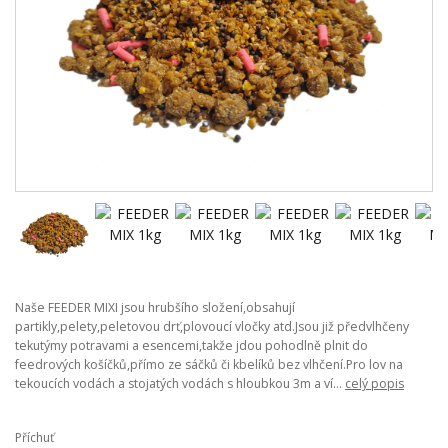
Naše FEEDER MIXI jsou hrubšího složení,obsahují
partikly,pelety,peletovou drť,plovoucí vločky atd.Jsou již předvlhčeny
tekutýmy potravami a esencemi,takže jdou pohodlně plnit do
feedrových košíčků,přímo ze sáčků či kbelíků bez vlhčení.Pro lov na
tekoucích vodách a stojatých vodách s hloubkou 3m a ví...
celý popis
Příchuť