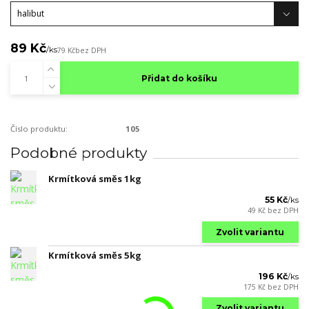
89 Kč
/
ks
79 Kč
bez DPH
Přidat do košíku
Číslo produktu:
105
Podobné produkty
Krmítková směs 1kg
55 Kč
/
ks
49 Kč
bez DPH
Zvolit variantu
Krmítková směs 5kg
196 Kč
/
ks
175 Kč
bez DPH
Zvolit variantu