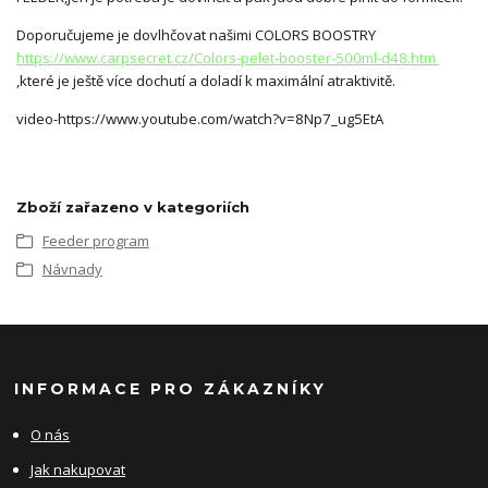
Doporučujeme je dovlhčovat našimi COLORS BOOSTRY
https://www.carpsecret.cz/Colors-pelet-booster-500ml-d48.htm
,které je ještě více dochutí a doladí k maximální atraktivitě.
video-https://www.youtube.com/watch?v=8Np7_ug5EtA
Zboží zařazeno v kategoriích
Feeder program
Návnady
INFORMACE PRO ZÁKAZNÍKY
O nás
Jak nakupovat