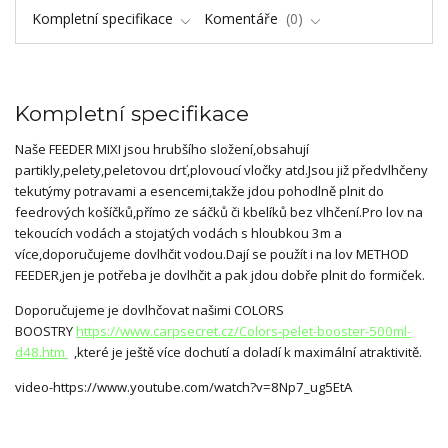
Kompletní specifikace
Komentáře
0
Kompletní specifikace
Naše FEEDER MIXI jsou hrubšího složení,obsahují
partikly,pelety,peletovou drť,plovoucí vločky atd.Jsou již předvlhčeny
tekutýmy potravami a esencemi,takže jdou pohodlně plnit do
feedrových košíčků,přímo ze sáčků či kbelíků bez vlhčení.Pro lov na
tekoucích vodách a stojatých vodách s hloubkou 3m a
více,doporučujeme dovlhčit vodou.Dají se použít i na lov METHOD
FEEDER,jen je potřeba je dovlhčit a pak jdou dobře plnit do formiček.
Doporučujeme je dovlhčovat našimi COLORS
BOOSTRY
https://www.carpsecret.cz/Colors-pelet-booster-500ml-
d48.htm
,které je ještě více dochutí a doladí k maximální atraktivitě.
video-https://www.youtube.com/watch?v=8Np7_ug5EtA