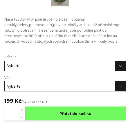
Naše FEEDER MIXI jsou hrubšího složení,obsahují
partikly,pelety,peletovou drť,plovoucí vločky atd.Jsou již předvlhčeny
tekutýmy potravami a esencemi,takže jdou pohodlně plnit do
feedrových košíčků,přímo ze sáčků či kbelíků bez vlhčení.Pro lov na
tekoucích vodách a stojatých vodách s hloubkou 3m a ví...
celý popis
Příchuť
Váha
199 Kč
/
ks
178 Kč
bez DPH
Přidat do košíku