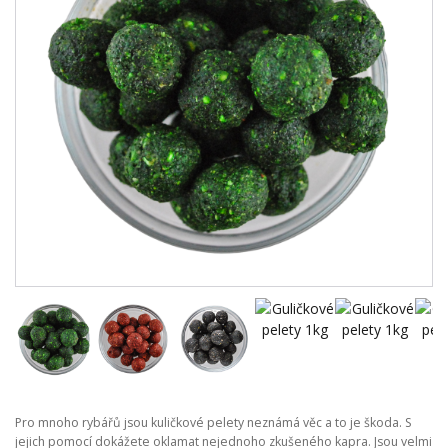
Pro mnoho rybářů jsou kuličkové pelety neznámá věc a to je škoda. S
jejich pomocí dokážete oklamat nejednoho zkušeného kapra. Jsou velmi