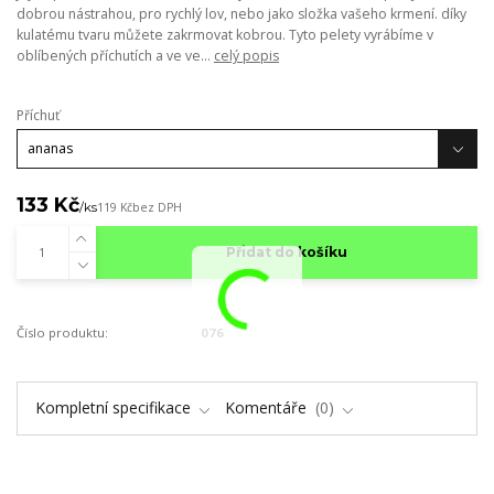
dobrou nástrahou, pro rychlý lov, nebo jako složka vašeho krmení. díky
kulatému tvaru můžete zakrmovat kobrou. Tyto pelety vyrábíme v
oblíbených příchutích a ve ve...
celý popis
Příchuť
133 Kč
/
ks
119 Kč
bez DPH
Přidat do košíku
Číslo produktu:
076
Kompletní specifikace
Komentáře
0