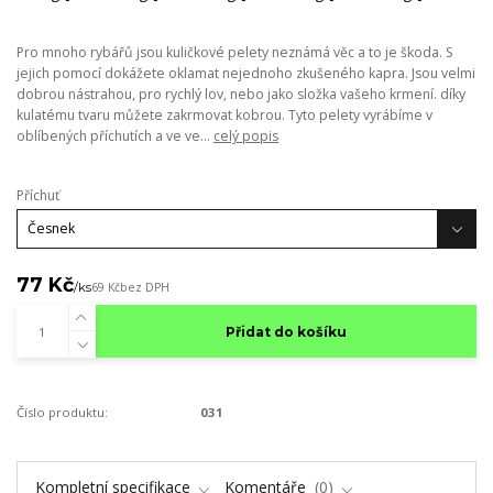
Pro mnoho rybářů jsou kuličkové pelety neznámá věc a to je škoda. S
jejich pomocí dokážete oklamat nejednoho zkušeného kapra. Jsou velmi
dobrou nástrahou, pro rychlý lov, nebo jako složka vašeho krmení. díky
kulatému tvaru můžete zakrmovat kobrou. Tyto pelety vyrábíme v
oblíbených příchutích a ve ve...
celý popis
Příchuť
77 Kč
/
ks
69 Kč
bez DPH
Přidat do košíku
Číslo produktu:
031
Kompletní specifikace
Komentáře
0