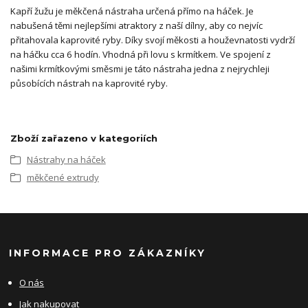
Kapří žužu je měkčená nástraha určená přímo na háček. Je
nabušená těmi nejlepšími atraktory z naší dílny, aby co nejvíc
přitahovala kaprovité ryby. Díky svojí měkosti a houževnatosti vydrží
na háčku cca 6 hodín. Vhodná při lovu s krmítkem. Ve spojení z
našimi krmítkovými směsmi je táto nástraha jedna z nejrychleji
působících nástrah na kaprovité ryby.
Zboží zařazeno v kategoriích
Nástrahy na háček
měkčené extrudy
INFORMACE PRO ZÁKAZNÍKY
O nás
Jak nakupovat