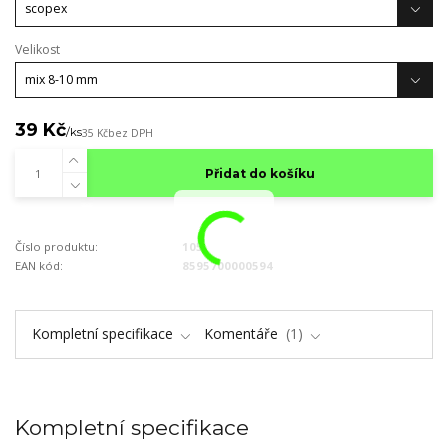
Velikost
39 Kč
/
ks
35 Kč
bez DPH
Přidat do košíku
Číslo produktu:
105
EAN kód:
8595700000594
Kompletní specifikace
Komentáře
1
Kompletní specifikace