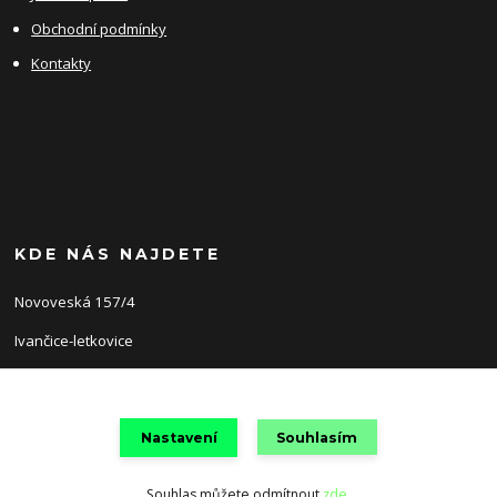
Obchodní podmínky
Kontakty
KDE NÁS NAJDETE
Novoveská 157/4
Ivančice-letkovice
66491
Nastavení
Souhlasím
Souhlas můžete odmítnout
zde
.