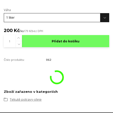
Váha
200 Kč
/
ks
179 Kč
bez DPH
Přidat do košíku
Číslo produktu:
062
Zboží zařazeno v kategoriích
Tekuté potravy-oleje