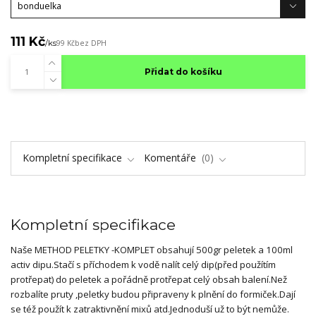
111 Kč
/
ks
99 Kč
bez DPH
Přidat do košíku
Kompletní specifikace
Komentáře
0
Kompletní specifikace
Naše METHOD PELETKY -KOMPLET obsahují 500gr peletek a 100ml
activ dipu.Stačí s příchodem k vodě nalít celý dip(před použítím
protřepat) do peletek a pořádně protřepat celý obsah balení.Než
rozbalíte pruty ,peletky budou připraveny k plnění do formiček.Dají
se též použít k zatraktivnění mixů atd.Jednoduší už to být nemůže.