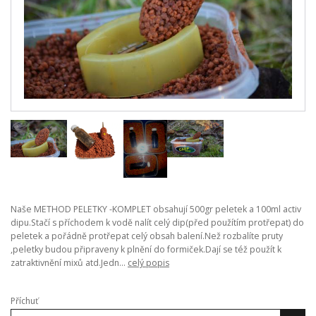
Naše METHOD PELETKY -KOMPLET obsahují 500gr peletek a 100ml activ
dipu.Stačí s příchodem k vodě nalít celý dip(před použítím protřepat) do
peletek a pořádně protřepat celý obsah balení.Než rozbalíte pruty
,peletky budou připraveny k plnění do formiček.Dají se též použít k
zatraktivnění mixů atd.Jedn...
celý popis
Příchuť