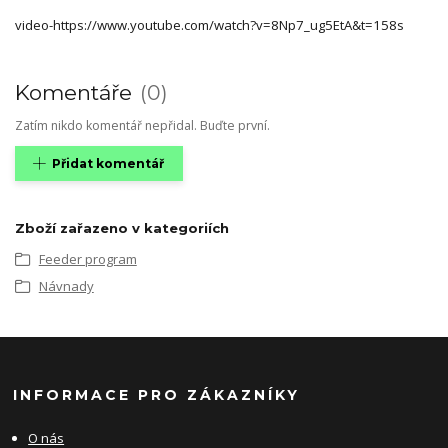
video-https://www.youtube.com/watch?v=8Np7_ug5EtA&t=158s
Komentáře
0
Zatím nikdo komentář nepřidal. Buďte první.
Přidat komentář
Zboží zařazeno v kategoriích
Feeder program
Návnady
INFORMACE PRO ZÁKAZNÍKY
O nás