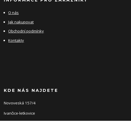
INFORMACE PRO ZÁKAZNÍKY
O nás
Jak nakupovat
Obchodní podmínky
Kontakty
KDE NÁS NAJDETE
Novoveská 157/4
Ivančice-letkovice
66491