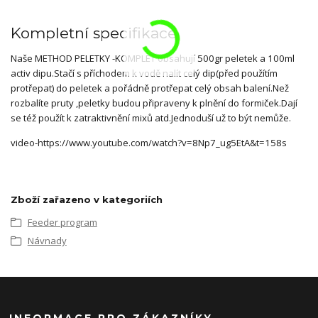
Kompletní specifikace
Naše METHOD PELETKY -KOMPLET obsahují 500gr peletek a 100ml
activ dipu.Stačí s příchodem k vodě nalít celý dip(před použítím
protřepat) do peletek a pořádně protřepat celý obsah balení.Než
rozbalíte pruty ,peletky budou připraveny k plnění do formiček.Dají
se též použít k zatraktivnění mixů atd.Jednoduší už to být nemůže.
video-https://www.youtube.com/watch?v=8Np7_ug5EtA&t=158s
Zboží zařazeno v kategoriích
Feeder program
Návnady