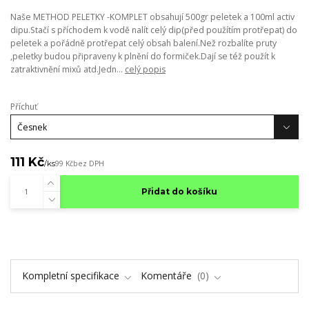
Naše METHOD PELETKY -KOMPLET obsahují 500gr peletek a 100ml activ
dipu.Stačí s příchodem k vodě nalít celý dip(před použítím protřepat) do
peletek a pořádně protřepat celý obsah balení.Než rozbalíte pruty
,peletky budou připraveny k plnění do formiček.Dají se též použít k
zatraktivnění mixů atd.Jedn...
celý popis
Příchuť
111 Kč
/
ks
99 Kč
bez DPH
Přidat do košíku
Kompletní specifikace
Komentáře
0