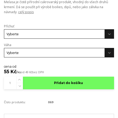
Melasa je čistě přírodní cukrovarský produkt, vhodný do všech druhů
krmení. Dá se použít při výrobě boilies, dipů, nebo jako zálivka na
návnady.
celý popis
Příchuť
Váha
cena od
55 Kč
/
ks
od
49 Kč
bez DPH
Přidat do košíku
Číslo produktu:
069