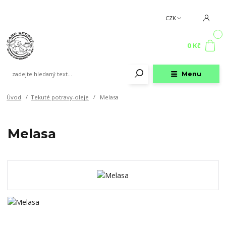
CZK
0
0 Kč
Menu
Úvod
Tekuté potravy-oleje
Melasa
Melasa