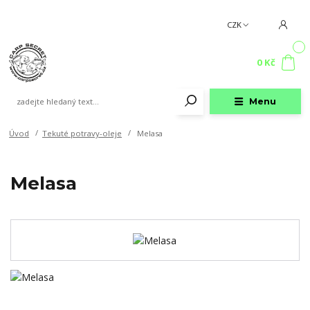
CZK
0
0 Kč
Menu
Úvod
Tekuté potravy-oleje
Melasa
Melasa