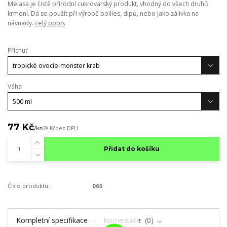
Melasa je čistě přírodní cukrovarský produkt, vhodný do všech druhů
krmení. Dá se použít při výrobě boilies, dipů, nebo jako zálivka na
návnady.
celý popis
Příchuť
Váha
77 Kč
/
ks
69 Kč
bez DPH
Přidat do košíku
Číslo produktu:
065
Kompletní specifikace
Komentáře
0