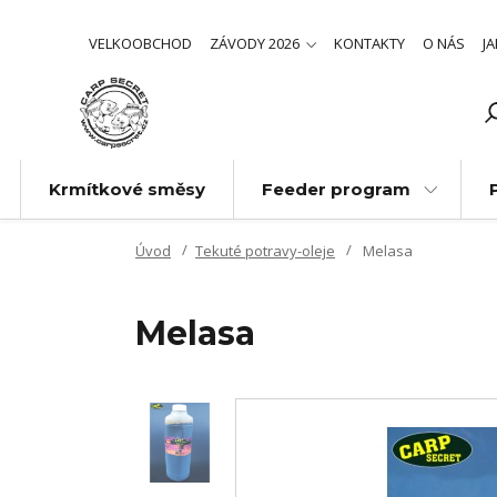
VELKOOBCHOD
ZÁVODY 2026
KONTAKTY
O NÁS
J
Krmítkové směsy
Feeder program
Úvod
Tekuté potravy-oleje
Melasa
Melasa