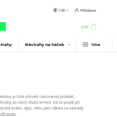
CZK
Přihlášení
0
ks
za
0 Kč
t
strahy
Nástrahy na háček
Více
Melasa je čistě přírodní cukrovarský produkt,
vhodný do všech druhů krmení. Dá se použít při
výrobě boilies, dipů, nebo jako zálivka na návnady.
celý popis