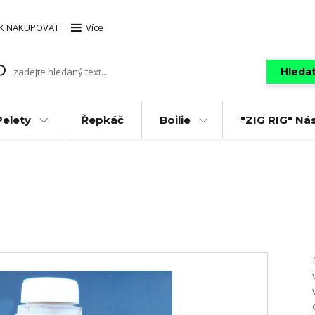
AK NAKUPOVAT
Více
Hleda
Pelety
Řepkáč
Boilie
"ZIG RIG" Ná