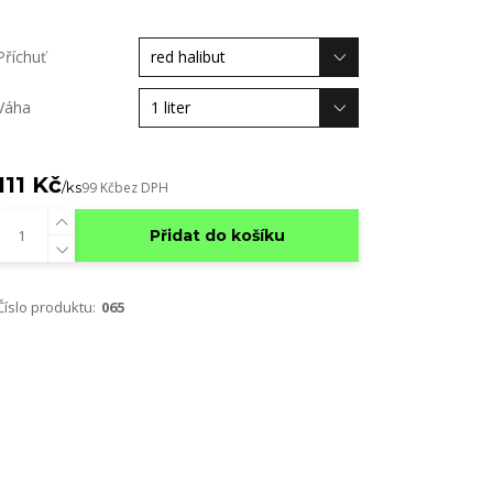
Příchuť
Váha
111 Kč
/
ks
99 Kč
bez DPH
Přidat do košíku
Číslo produktu:
065