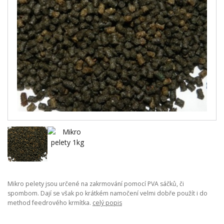
Mikro pelety jsou určené na zakrmování pomocí PVA sáčků, či
spombom. Dají se však po krátkém namočení velmi dobře použít i do
method feedrového krmítka.
celý popis