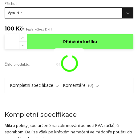
Příchuť
100 Kč
/
1 ks
89 Kč
bez DPH
Přidat do košíku
Číslo produktu:
044
Kompletní specifikace
Komentáře
0
Kompletní specifikace
Mikro pelety jsou určené na zakrmování pomocí PVA sáčků, či
spombom. Dají se však po krátkém namočení velmi dobře použít i do