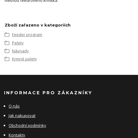
method feedrového krmítka.
Zboží zařazeno v kategoriích
Feeder program
Pelety
Návnady
Krmné pelety
INFORMACE PRO ZÁKAZNÍKY
O nás
Jak nakupovat
Obchodní podmínky
Kontakty