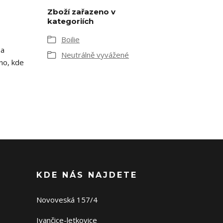
Zboží zařazeno v
kategoriích
Boilie
 a
Neutrálně vyvážené
dno, kde
KDE NÁS NAJDETE
Novoveská 157/4
Ivančice-letkovice