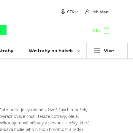
CZK
Přihlášení
0
ks
za
0 Kč
t
strahy
Nástrahy na háček
Více
Toto boilie je vyrobené z živočišných mouček,
zvýrazňovače chuti, tekuté potravy, oleje,
velkoobjemové přísady a plovoucí složky, která
dodává boilie jeho nízkou hmotnost a tedy i