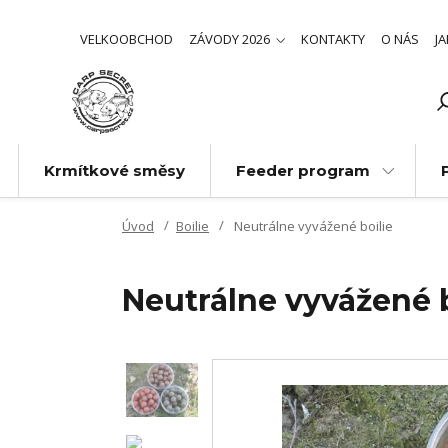
VELKOOBCHOD
ZÁVODY 2026
KONTAKTY
O NÁS
J
Krmítkové směsy
Feeder program
Úvod
Boilie
Neutrálne vyvážené boilie
Neutrálne vyvážené b