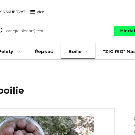
AK NAKUPOVAT
Více
Hleda
Pelety
Řepkáč
Boilie
"ZIG RIG" Ná
oilie