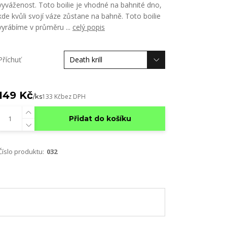
vyváženost. Toto boilie je vhodné na bahnité dno,
kde kvůli svojí váze zůstane na bahně. Toto boilie
vyrábíme v průměru ...
celý popis
Příchuť
149 Kč
/
ks
133 Kč
bez DPH
Přidat do košíku
Číslo produktu:
032