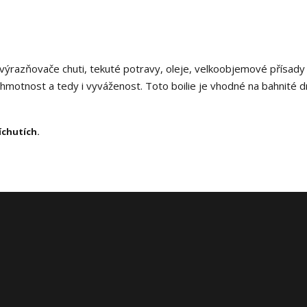
zvýrazňovače chuti, tekuté potravy, oleje, velkoobjemové přísady
u hmotnost a tedy i vyváženost. Toto boilie je vhodné na bahnité 
íchutích.