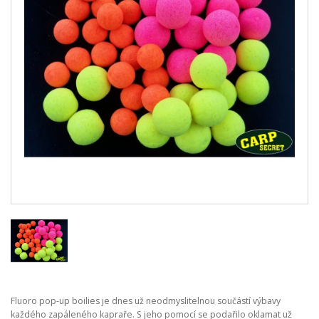
Fluoro pop-up boilies je dnes už neodmyslitelnou součástí výbavy
každého zapáleného kapraře. S jeho pomocí se podařilo oklamat už