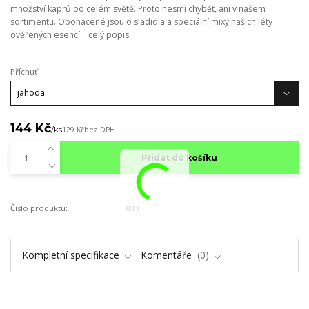
množství kaprů po celém světě. Proto nesmí chybět, ani v našem
sortimentu. Obohacené jsou o sladidla a speciální mixy našich léty
ověřených esencí.
celý popis
Příchuť
144 Kč
/
ks
129 Kč
bez DPH
Přidat do košíku
Číslo produktu:
033
Kompletní specifikace
Komentáře
0