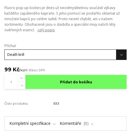
Fluoro pop-up boilies je dnes už neodmyslitelnou součástí výbavy
každého zapáleného kapraře. S jeho pomocí se podařilo oklamat už
množství kaprů po celém světě. Proto nesmí chybět, ani v našem
sortimentu. Obohacené jsou o sladidla a speciální mixy našich léty
ověřených esencí.
celý popis
Příchuť
99 Kč
/
ks
88 Kč
bez DPH
Přidat do košíku
Číslo produktu:
033
Kompletní specifikace
Komentáře
0