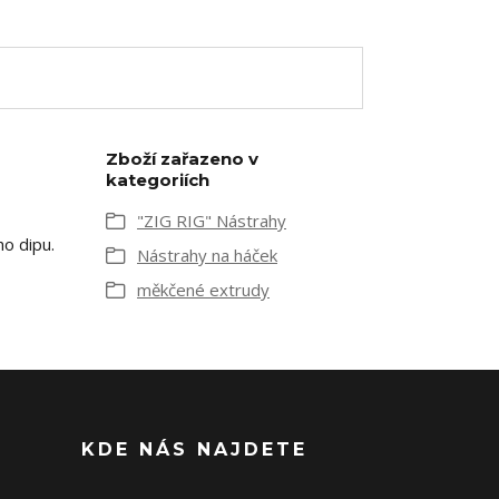
Zboží zařazeno v
kategoriích
"ZIG RIG" Nástrahy
ho dipu.
Nástrahy na háček
měkčené extrudy
KDE NÁS NAJDETE