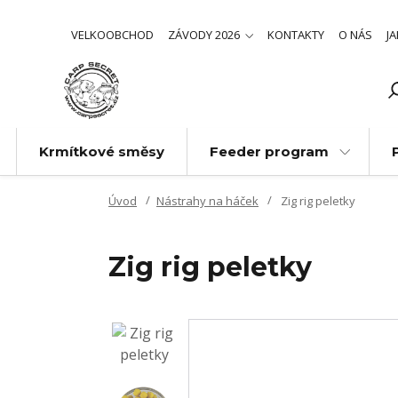
VELKOOBCHOD
ZÁVODY 2026
KONTAKTY
O NÁS
J
Krmítkové směsy
Feeder program
Úvod
Nástrahy na háček
Zig rig peletky
Zig rig peletky