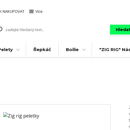
AK NAKUPOVAT
Více
Hleda
Pelety
Řepkáč
Boilie
"ZIG RIG" Ná