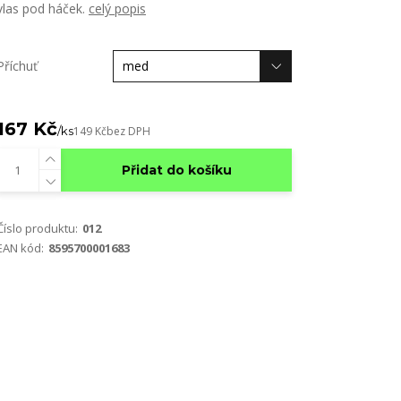
vlas pod háček.
celý popis
Příchuť
167 Kč
/
ks
149 Kč
bez DPH
Přidat do košíku
Číslo produktu:
012
EAN kód:
8595700001683