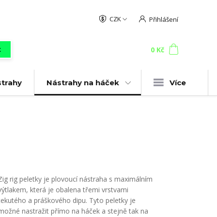
CZK
Přihlášení
0
ks
za
0 Kč
t
strahy
Nástrahy na háček
Více
Zig rig peletky je plovoucí nástraha s maximálním
výtlakem, která je obalena třemi vrstvami
tekutého a práškového dipu. Tyto peletky je
možné nastražit přímo na háček a stejně tak na