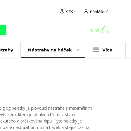
CZK
Přihlášení
0
ks
za
0 Kč
t
strahy
Nástrahy na háček
Více
Zig rig peletky je plovoucí nástraha s maximálním
výtlakem, která je obalena třemi vrstvami
tekutého a práškového dipu. Tyto peletky je
možné nastražit přímo na háček a stejně tak na