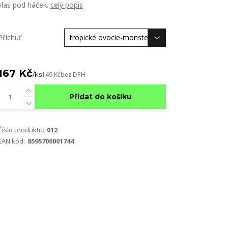
vlas pod háček.
celý popis
Příchuť
167 Kč
/
ks
149 Kč
bez DPH
Přidat do košíku
Číslo produktu:
012
EAN kód:
8595700001744