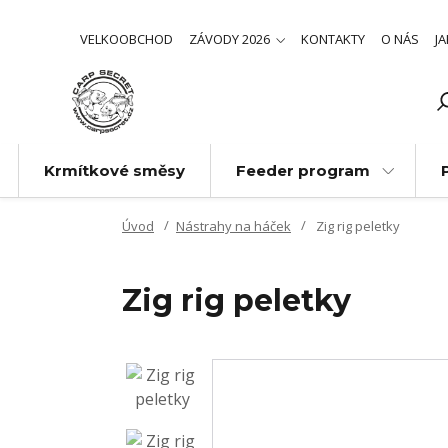
VELKOOBCHOD
ZÁVODY 2026
KONTAKTY
O NÁS
J
Krmítkové směsy
Feeder program
Úvod
Nástrahy na háček
Zig rig peletky
Zig rig peletky