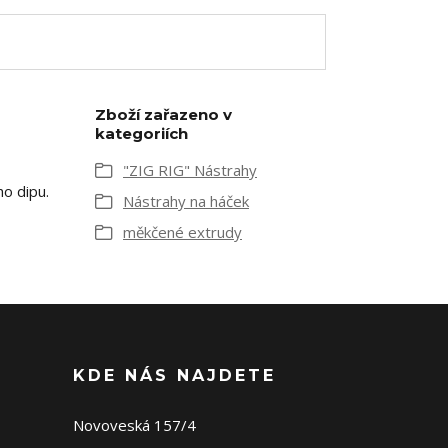
Zboží zařazeno v
kategoriích
"ZIG RIG" Nástrahy
ho dipu.
Nástrahy na háček
měkčené extrudy
KDE NÁS NAJDETE
Novoveská 157/4