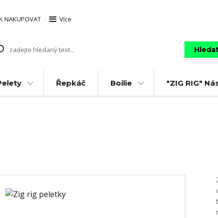
AK NAKUPOVAT
Více
Hleda
Pelety
Řepkáč
Boilie
"ZIG RIG" Ná