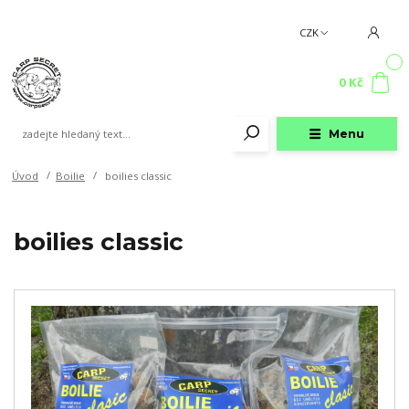
CZK
0
0 Kč
Menu
Úvod
Boilie
boilies classic
boilies classic