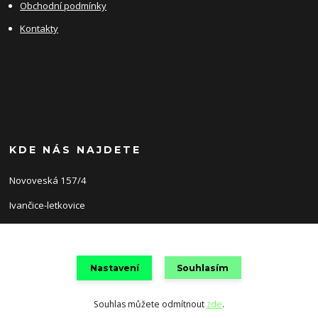
Obchodní podmínky
Kontakty
KDE NÁS NAJDETE
Novoveská 157/4
Ivančice-letkovice
66491
Nastavení
Souhlasím
Souhlas můžete odmítnout
zde
.
Vytvořeno na
Eshop-rychle.cz