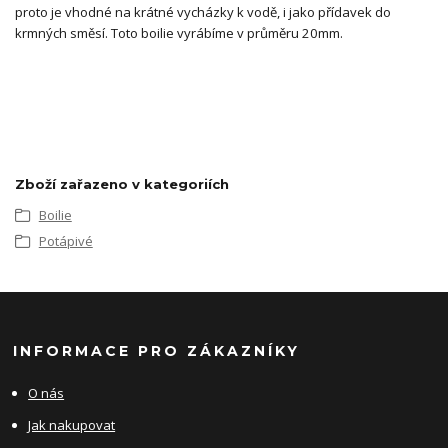
proto je vhodné na krátné vycházky k vodě, i jako přídavek do
krmných směsí. Toto boilie vyrábíme v průměru 20mm.
Zboží zařazeno v kategoriích
Boilie
Potápivé
INFORMACE PRO ZÁKAZNÍKY
O nás
Jak nakupovat