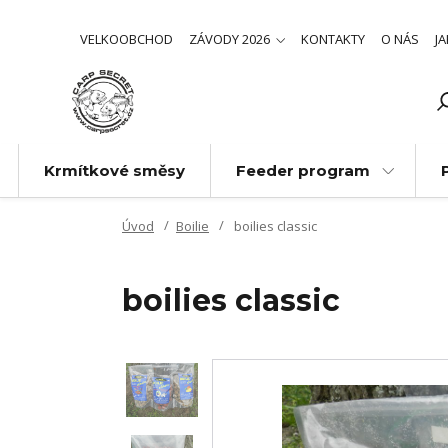
VELKOOBCHOD
ZÁVODY 2026
KONTAKTY
O NÁS
J
Krmítkové směsy
Feeder program
Úvod
Boilie
boilies classic
boilies classic