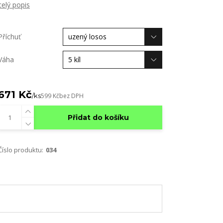
celý popis
Příchuť
Váha
671 Kč
/
ks
599 Kč
bez DPH
Přidat do košíku
Číslo produktu:
034