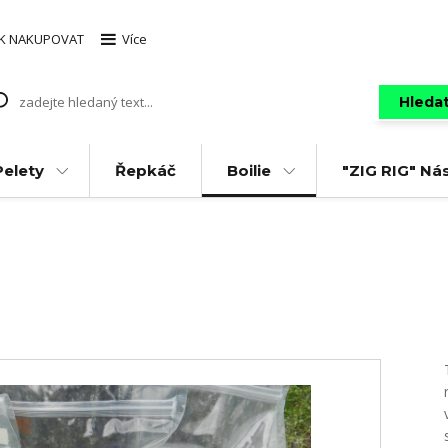
AK NAKUPOVAT
Více
Hleda
Pelety
Řepkáč
Boilie
"ZIG RIG" Ná