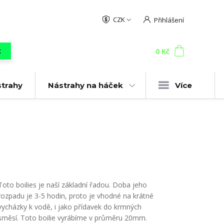
CZK
Přihlášení
0
ks
za
0 Kč
t
strahy
Nástrahy na háček
Více
Toto boilies je naší základní řadou. Doba jeho
rozpadu je 3-5 hodin, proto je vhodné na krátné
vycházky k vodě, i jako přídavek do krmných
směsí. Toto boilie vyrábíme v průměru 20mm.