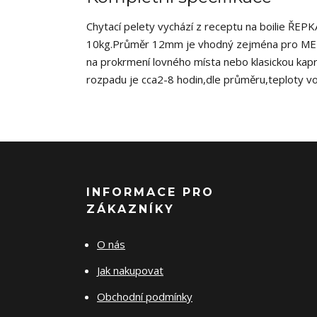
Chytací pelety vychází z receptu na boilie ŘE
10kg.Průměr 12mm je vhodný zejména pro MET
na prokrmení lovného místa nebo klasickou kap
rozpadu je cca2-8 hodin,dle průměru,teploty vod
INFORMACE PRO
ZÁKAZNÍKY
O nás
Jak nakupovat
Obchodní podmínky