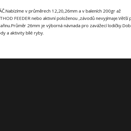
PKÁČ.Nabízíme v průměrech 12,20,26mm a v baleních 200gr až
HOD FEEDER nebo aktivní položenou ,závodů nevyjímaje.Větší 
rařinu.Průměr 26mm je výborná návnada pro zavážecí lodičky.Dob
y a aktivity bílé ryby.