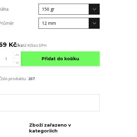
Váha
Průměr
69 Kč
/
ks
62 Kč
bez DPH
Přidat do košíku
Číslo produktu:
207
Zboží zařazeno v
kategoriích