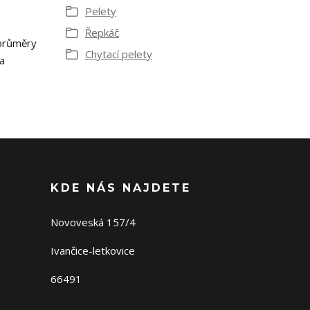
Pelety
Řepkáč
průměry
Chytací pelety
a
KDE NÁS NAJDETE
Novoveská 157/4
Ivančice-letkovice
66491