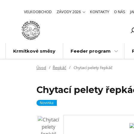
VELKOOBCHOD
ZÁVODY 2026
KONTAKTY
O NÁS
J
Krmítkové směsy
Feeder program
Úvod
Řepkáč
Chytací pelety řepkáč
Chytací pelety řepká
Novinka