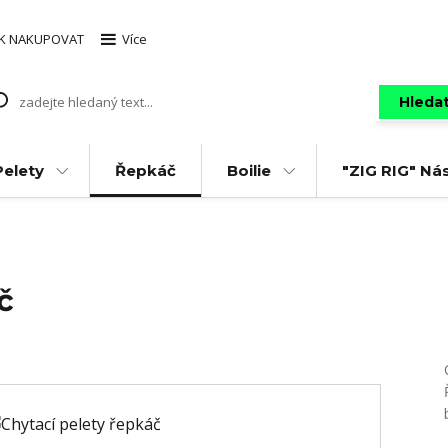
AK NAKUPOVAT
Více
Hleda
Pelety
Řepkáč
Boilie
"ZIG RIG" Ná
č