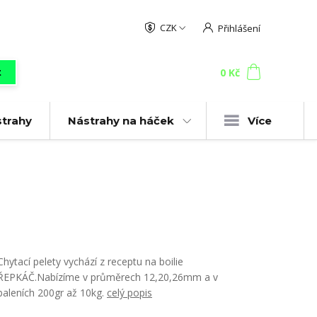
CZK
Přihlášení
0
ks
za
0 Kč
t
strahy
Nástrahy na háček
Více
Chytací pelety vychází z receptu na boilie
ŘEPKÁČ.Nabízíme v průměrech 12,20,26mm a v
baleních 200gr až 10kg.
celý popis