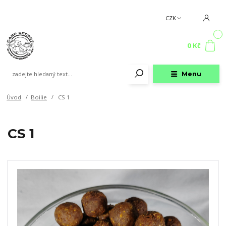
CZK
0
0 Kč
Menu
Úvod
Boilie
CS 1
CS 1