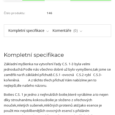
Číslo produktu:
146
Kompletní specifikace
Komentáře
0
Kompletní specifikace
Základní myšlenka na vytvoření řady C.S. 1-3 byla velmi
jednoduchá.Podle nás všechno dobré už bylo vymyšleno,tak jsme se
zaměřili na tři zákládní příchutě.C.S.1 -ovocná C.S.2-rybí C.S.3-
kořeněná. A z těchto třech příchutí Vám nabízíme jen to
nejlepší,dle našeho názoru.
Boilies C.S. 1 je jedno z nejhrubších boilie,které vyrábíme a to nejen
díky strouhanému kokosu.Boilie je složeno z ořechových
mouček,mletých sušenek,mléčných proteinů atd.Jako esence je
použit mix nejoblíbenějších ovocných esencí s přidáním