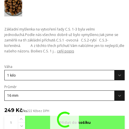
Základní myšlenka na vytvoření řady C.S. 1-3 byla velmi
jednoduchá.Podle nás všechno dobré už bylo vymyšleno,tak jsme se
zaměřili na tři zákládní příchutě.C.S.1 -ovocná C.S.2-rybí C.S.3-
kořeněná. A z těchto třech příchutí Vám nabízíme jen to nejlepší,dle
našeho názoru. Boilies C.S. 1 j...
celý popis
Váha
Průměr
249 Kč
/
ks
222 Kč
bez DPH
Přidat do košíku