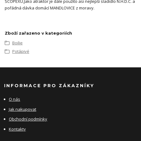
SCOPEXU.Jako atraktor je dále použito asi nejlepší sladidlo N.H.D.C. a
pořádná dávka domácí MANDLOVICE z moravy.
Zboží zařazeno v kategoriích
Boilie
Potápivé
INFORMACE PRO ZÁKAZNÍKY
O nás
Jak nakupovat
Obchodní podmínky
Kontakty