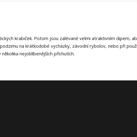
ktických krabiček. Potom jsou zalévané velmi atraktivním dipem, ab
o podzimu na krátkodobé vycházky, závodní rybolov, nebo při použi
kolika nejoblíbenějších příchutích.