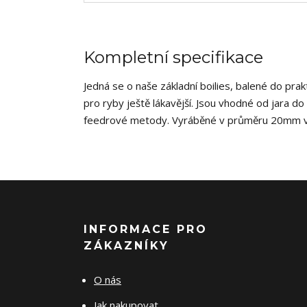
Kompletní specifikace
Jedná se o naše základní boilies, balené do pra
pro ryby ještě lákavější. Jsou vhodné od jara d
feedrové metody. Vyráběné v průměru 20mm v ně
INFORMACE PRO
ZÁKAZNÍKY
O nás
Jak nakupovat