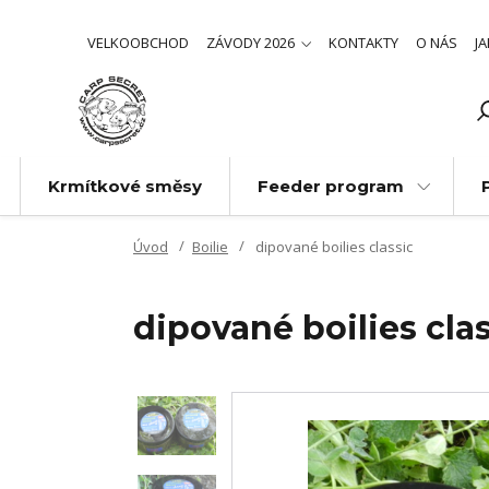
VELKOOBCHOD
ZÁVODY 2026
KONTAKTY
O NÁS
J
Krmítkové směsy
Feeder program
Úvod
Boilie
dipované boilies classic
dipované boilies cla