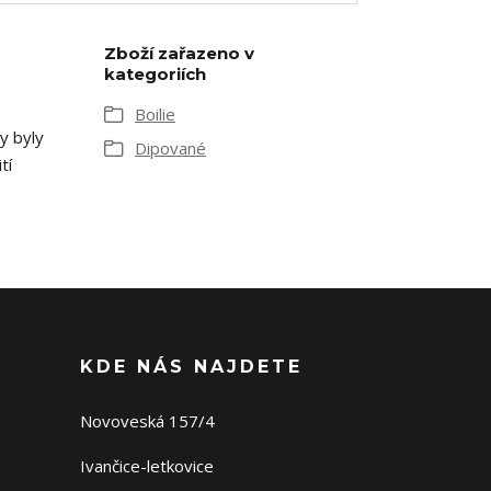
Zboží zařazeno v
kategoriích
Boilie
y byly
Dipované
tí
KDE NÁS NAJDETE
Novoveská 157/4
Ivančice-letkovice