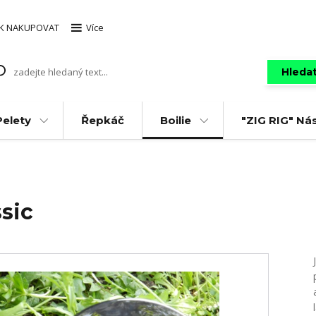
AK NAKUPOVAT
Více
Hleda
Pelety
Řepkáč
Boilie
"ZIG RIG" Ná
ssic