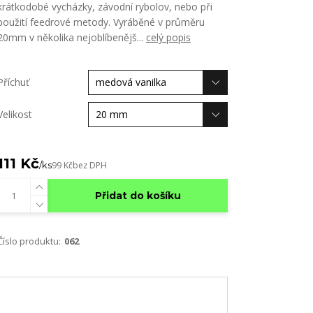
krátkodobé vycházky, závodní rybolov, nebo při
použití feedrové metody. Vyráběné v průměru
20mm v několika nejoblíbenějš...
celý popis
Příchuť
Velikost
111 Kč
/
ks
99 Kč
bez DPH
Přidat do košíku
Číslo produktu:
062