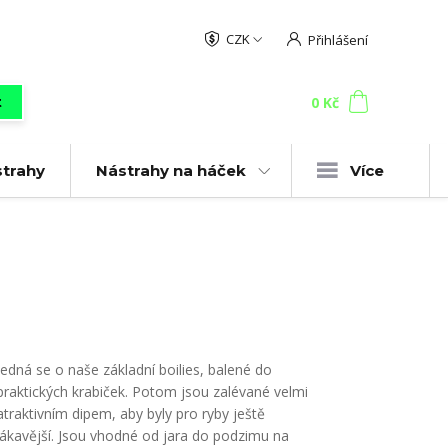
CZK
Přihlášení
0
ks
za
0 Kč
t
strahy
Nástrahy na háček
Více
Jedná se o naše základní boilies, balené do
praktických krabiček. Potom jsou zalévané velmi
atraktivním dipem, aby byly pro ryby ještě
lákavější. Jsou vhodné od jara do podzimu na