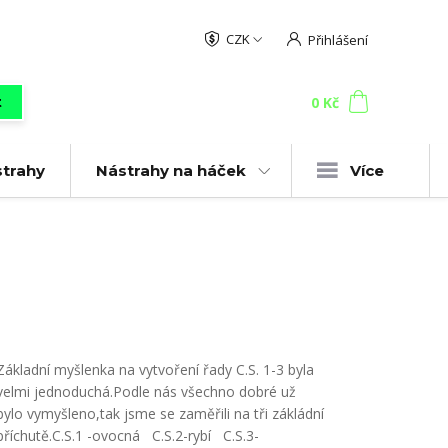
CZK
Přihlášení
0
ks
za
0 Kč
t
strahy
Nástrahy na háček
Více
Základní myšlenka na vytvoření řady C.S. 1-3 byla
velmi jednoduchá.Podle nás všechno dobré už
bylo vymyšleno,tak jsme se zaměřili na tři zákládní
příchutě.C.S.1 -ovocná C.S.2-rybí C.S.3-