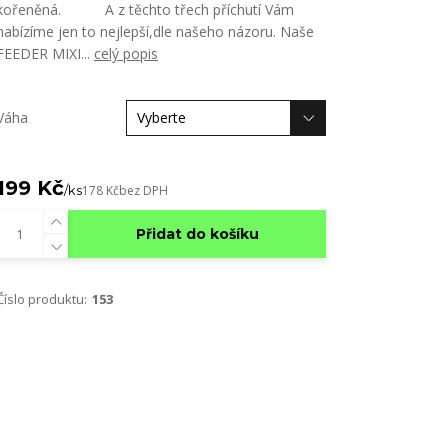
kořeněná. A z těchto třech příchutí Vám
nabízíme jen to nejlepší,dle našeho názoru. Naše
FEEDER MIXI...
celý popis
Váha
199 Kč
/
ks
178 Kč
bez DPH
Přidat do košíku
Číslo produktu:
153