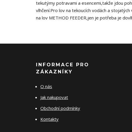
tekutýmy potravami a esencemi,takže jdou pohod
vlhčení.Pro lov na tekoucích vodách a stojatých
na lov METHOD FEEDER,jen je potřeba je dovlhči
INFORMACE PRO
ZÁKAZNÍKY
O nás
Jak nakupovat
Obchodní podmínky
Kontakty