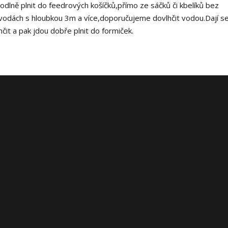
lně plnit do feedrových košíčků,přímo ze sáčků či kbelíků bez
 vodách s hloubkou 3m a více,doporučujeme dovlhčit vodou.Dají se 
t a pak jdou dobře plnit do formiček.