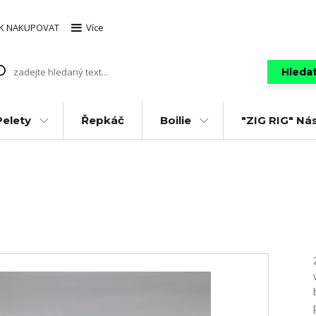
AK NAKUPOVAT
Více
Hleda
Pelety
Řepkáč
Boilie
"ZIG RIG" Ná