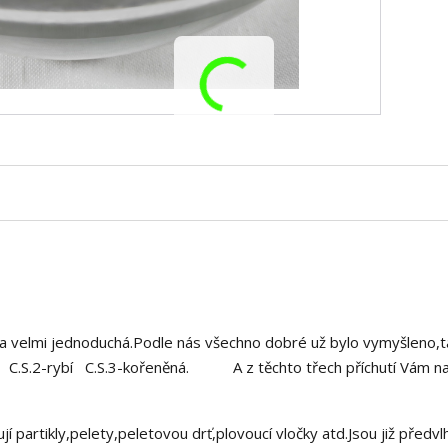
yla velmi jednoduchá.Podle nás všechno dobré už bylo vymyšleno,
ocná C.S.2-rybí C.S.3-kořeněná. A z těchto třech příchutí Vám n
 partikly,pelety,peletovou drť,plovoucí vločky atd.Jsou již předv