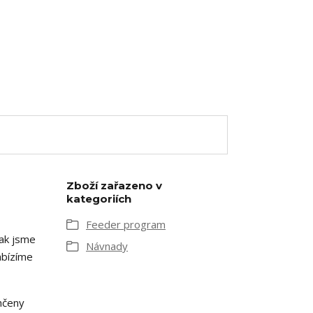
Zboží zařazeno v
kategoriích
Feeder program
tak jsme
Návnady
abízíme
lhčeny