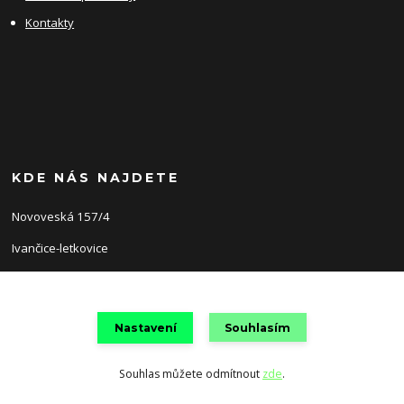
Kontakty
KDE NÁS NAJDETE
Novoveská 157/4
Ivančice-letkovice
66491
Nastavení
Souhlasím
Souhlas můžete odmítnout
zde
.
Vytvořeno na
Eshop-rychle.cz