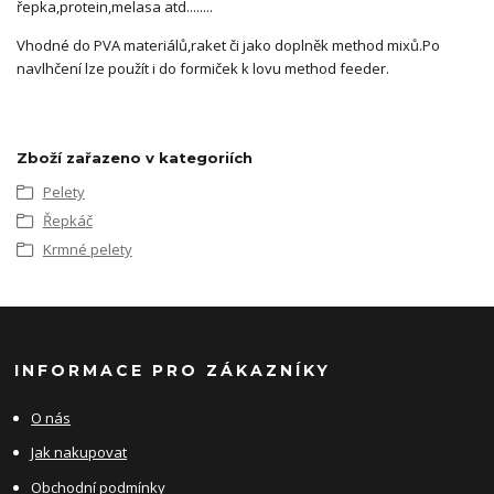
řepka,protein,melasa atd........
Vhodné do PVA materiálů,raket či jako doplněk method mixů.Po
navlhčení lze použít i do formiček k lovu method feeder.
Zboží zařazeno v kategoriích
Pelety
Řepkáč
Krmné pelety
INFORMACE PRO ZÁKAZNÍKY
O nás
Jak nakupovat
Obchodní podmínky