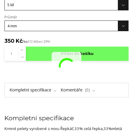
Průměr
350 Kč
/
ks
313 Kč
bez DPH
Přidat do košíku
Kompletní specifikace
Komentáře
0
Kompletní specifikace
Krmné pelety vyrobené z mixu Řepkáč.33% celá řepka,33%mletá