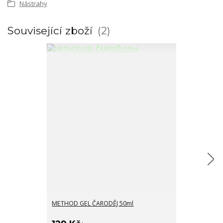
Nástrahy
Související zboží
2
METHOD GEL ČARODĚJ 50ml
METHOD SPREJ
149 Kč