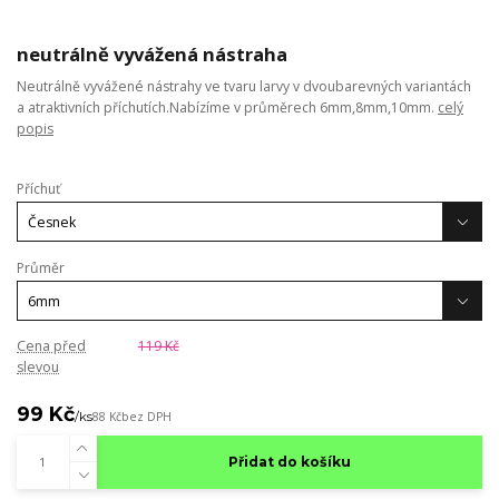
neutrálně vyvážená nástraha
Neutrálně vyvážené nástrahy ve tvaru larvy v dvoubarevných variantách
a atraktivních příchutích.Nabízíme v průměrech 6mm,8mm,10mm.
celý
popis
Příchuť
Průměr
Cena před
119 Kč
slevou
99 Kč
/
ks
88 Kč
bez DPH
Přidat do košíku