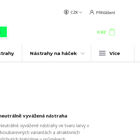
CZK
Přihlášení
0
ks
za
0 Kč
t
strahy
Nástrahy na háček
Více
neutrálně vyvážená nástraha
Neutrálně vyvážené nástrahy ve tvaru larvy v
dvoubarevných variantách a atraktivních
příchutích.Nabízíme v průměrech