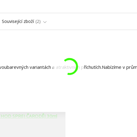
Související zboží
2
voubarevných variantách a atraktivních příchutích.Nabízíme v prů