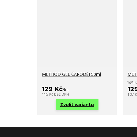
METHOD GEL ČARODĚJ 50ml
MET
149 
129 Kč
12
/
ks
115 Kč
bez DPH
107 
Zvolit variantu