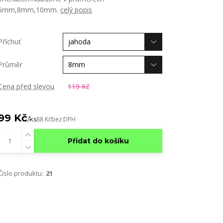
6mm,8mm,10mm.
celý popis
Příchuť
Průměr
Cena před slevou
119 Kč
99 Kč
/
ks
88 Kč
bez DPH
Přidat do košíku
Číslo produktu:
21