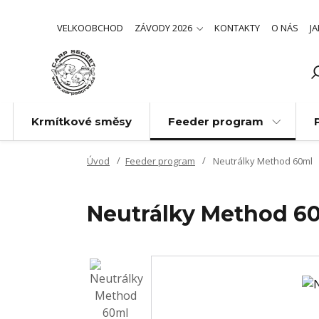
VELKOOBCHOD
ZÁVODY 2026
KONTAKTY
O NÁS
J
Krmítkové směsy
Feeder program
Úvod
Feeder program
Neutrálky Method 60ml
Neutrálky Method 6