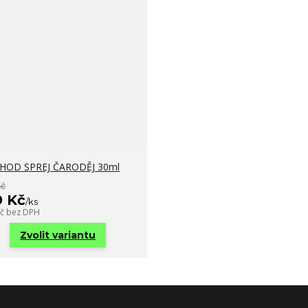
HOD SPREJ ČARODĚJ 30ml
Kč
9 Kč
/
ks
Kč
bez DPH
Zvolit variantu