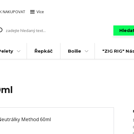
AK NAKUPOVAT
Více
Hleda
Pelety
Řepkáč
Boilie
"ZIG RIG" Ná
0ml