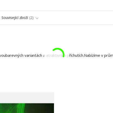
Související zboží
2
voubarevných variantách a atraktivních příchutích.Nabízíme v prů