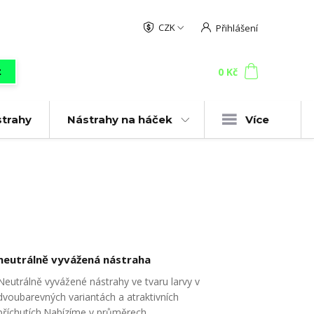
CZK
Přihlášení
0
ks
za
0 Kč
t
strahy
Nástrahy na háček
Více
neutrálně vyvážená nástraha
Neutrálně vyvážené nástrahy ve tvaru larvy v
dvoubarevných variantách a atraktivních
příchutích.Nabízíme v průměrech