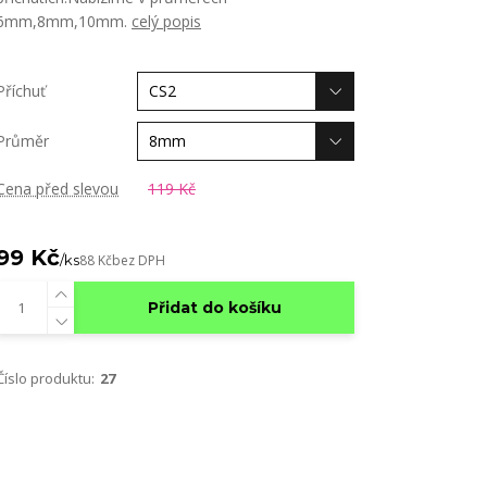
6mm,8mm,10mm.
celý popis
Příchuť
Průměr
Cena před slevou
119 Kč
99 Kč
/
ks
88 Kč
bez DPH
Přidat do košíku
Číslo produktu:
27