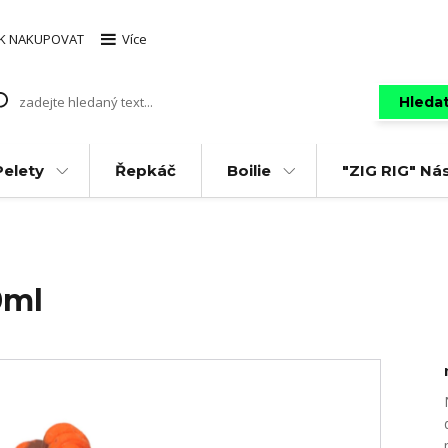
AK NAKUPOVAT
Více
Hleda
Pelety
Řepkáč
Boilie
"ZIG RIG" Ná
0ml