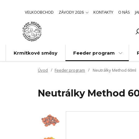
VELKOOBCHOD
ZÁVODY 2026
KONTAKTY
O NÁS
J
Krmítkové směsy
Feeder program
Úvod
Feeder program
Neutrálky Method 60ml
Neutrálky Method 6