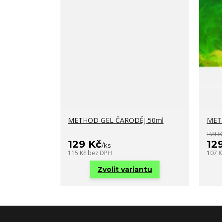
METHOD GEL ČARODĚJ 50ml
MET
149 
129 Kč
12
/
ks
115 Kč
bez DPH
107 
Zvolit variantu