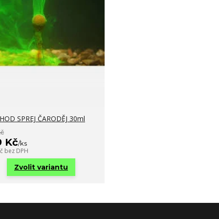
HOD SPREJ ČARODĚJ 30ml
Kč
9 Kč
/
ks
Kč
bez DPH
Zvolit variantu