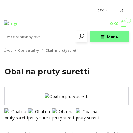
CZK
0
0 Kč
Menu
Úvod
Obaly a tašky
Obal na pruty suretti
Obal na pruty suretti