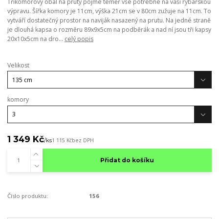
Tříkomorový obal na pruty pojme téměř vše potřebné na vaši rybářskou
výpravu. Šířka komory je 11cm, výška 21cm se v 80cm zužuje na 11cm. To
vytváří dostatečný prostor na naviják nasazený na prutu. Na jedné straně
je dlouhá kapsa o rozměru 89x9x5cm na podběrák a nad ní jsou tři kapsy
20x10x5cm na dro...
celý popis
Velikost
komory
1 349 Kč
/
ks
1 115 Kč
bez DPH
Přidat do košíku
Číslo produktu:
156