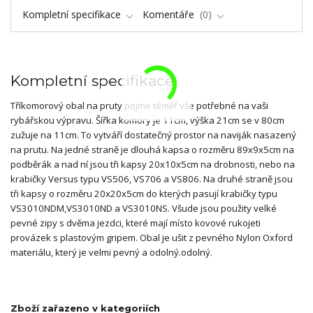
Kompletní specifikace
Komentáře
0
Kompletní specifikace
Tříkomorový obal na pruty pojme téměř vše potřebné na vaši
rybářskou výpravu. Šířka komory je 11cm, výška 21cm se v 80cm
zužuje na 11cm. To vytváří dostatečný prostor na naviják nasazený
na prutu. Na jedné straně je dlouhá kapsa o rozměru 89x9x5cm na
podběrák a nad ní jsou tři kapsy 20x10x5cm na drobnosti, nebo na
krabičky Versus typu VS506, VS706 a VS806. Na druhé straně jsou
tři kapsy o rozměru 20x20x5cm do kterých pasují krabičky typu
VS3010NDM,VS3010ND a VS3010NS. Všude jsou použity velké
pevné zipy s dvěma jezdci, které mají místo kovové rukojeti
provázek s plastovým gripem. Obal je ušit z pevného Nylon Oxford
materiálu, který je velmi pevný a odolný.odolný.
Zboží zařazeno v kategoriích