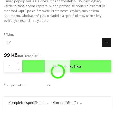
Fluoro pop-up boilies je dnes už neodmyslitelnou součástí výbavy
každého zapáleného kapraře. S jeho pomocí se podařilo oklamat už
množství kaprů po celém světě. Proto nesmí chybět, ani v našem
sortimentu. Obohacené jsou o sladidla a speciální mixy našich léty
ověřených esencí.
celý popis
Příchuť
99 Kč
/
ks
88 Kč
bez DPH
Přidat do košíku
Číslo produktu:
72
Kompletní specifikace
Komentáře
0