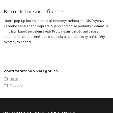
Kompletní specifikace
Fluoro pop-up boilies je dnes už neodmyslitelnou součástí výbavy
každého zapáleného kapraře. S jeho pomocí se podařilo oklamat už
množství kaprů po celém světě. Proto nesmí chybět, ani v našem
sortimentu. Obohacené jsou o sladidla a speciální mixy našich léty
ověřených esencí.
Zboží zařazeno v kategoriích
Boilie
Plovoucí
INFORMACE PRO ZÁKAZNÍKY