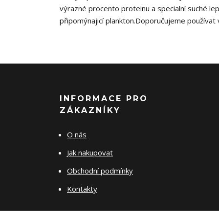
výrazné procento proteinu a specialní suché lep
připomýnajicí plankton.Doporučujeme používat
INFORMACE PRO
ZÁKAZNÍKY
O nás
Jak nakupovat
Obchodní podmínky
Kontakty