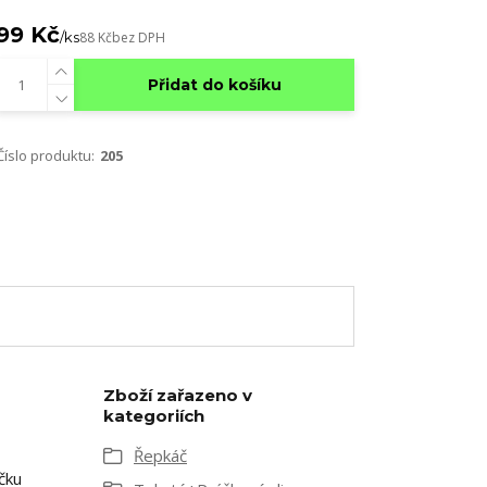
99 Kč
/
ks
88 Kč
bez DPH
Přidat do košíku
Číslo produktu:
205
Zboží zařazeno v
kategoriích
Řepkáč
čku