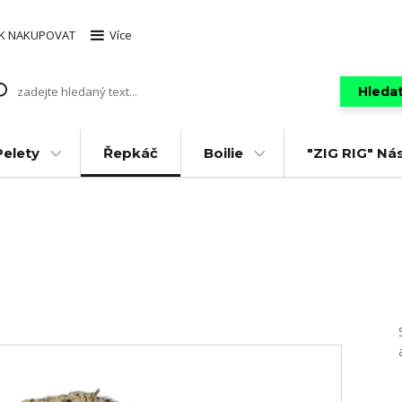
AK NAKUPOVAT
Více
Hleda
Pelety
Řepkáč
Boilie
"ZIG RIG" Ná