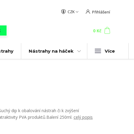
CZK
Přihlášení
0
ks
za
0 Kč
t
strahy
Nástrahy na háček
Více
Suchý dip k obalování nástrah či k zvýšení
atraktivity PVA produktů.Balení 250ml.
celý popis