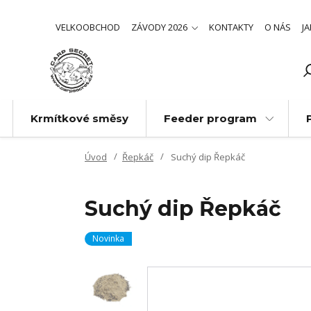
VELKOOBCHOD
ZÁVODY 2026
KONTAKTY
O NÁS
J
Krmítkové směsy
Feeder program
Úvod
Řepkáč
Suchý dip Řepkáč
Suchý dip Řepkáč
Novinka