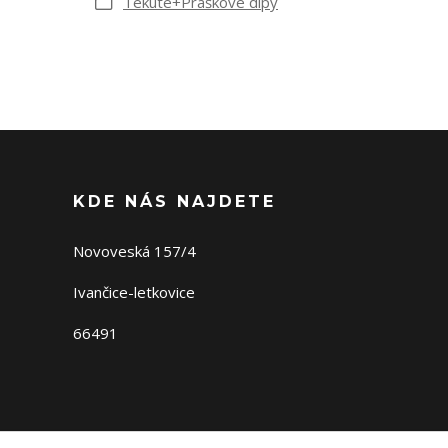
Tekuté+Práškové dipy
KDE NÁS NAJDETE
Novoveská 157/4
Ivančice-letkovice
66491