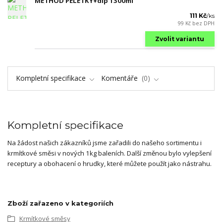
METHOD PELETKY+dip 1300ml
111 Kč
/
ks
99 Kč
bez DPH
Zvolit variantu
Kompletní specifikace
Komentáře
0
Kompletní specifikace
Na žádost našich zákazníků jsme zařadili do našeho sortimentu i
krmítkové směsi v nových 1kg baleních. Další změnou bylo vylepšení
receptury a obohacení o hrudky, které můžete použít jako nástrahu.
Zboží zařazeno v kategoriích
Krmítkové směsy